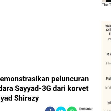
Wake
Gol
E
In
M R
Info
 demonstrasikan peluncuran
Pra
dara Sayyad-3G dari korvet
Info
yad Shirazy
Kri
Komentar