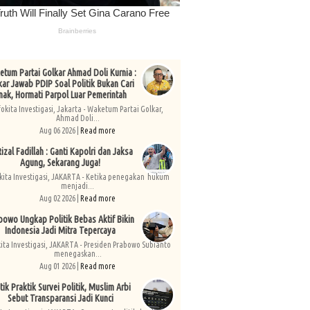
tum Partai Golkar Ahmad Doli Kurnia :
kar Jawab PDIP Soal Politik Bukan Cari
nak, Hormati Parpol Luar Pemerintah
fokita Investigasi, Jakarta - Waketum Partai Golkar,
Ahmad Doli...
Aug 06 2026 |
Read more
izal Fadillah : Ganti Kapolri dan Jaksa
Agung, Sekarang Juga!
kita Investigasi, JAKARTA - Ketika penegakan hukum
menjadi...
Aug 02 2026 |
Read more
bowo Ungkap Politik Bebas Aktif Bikin
Indonesia Jadi Mitra Tepercaya
kita Investigasi, JAKARTA - Presiden Prabowo Subianto
menegaskan...
Aug 01 2026 |
Read more
tik Praktik Survei Politik, Muslim Arbi
Sebut Transparansi Jadi Kunci