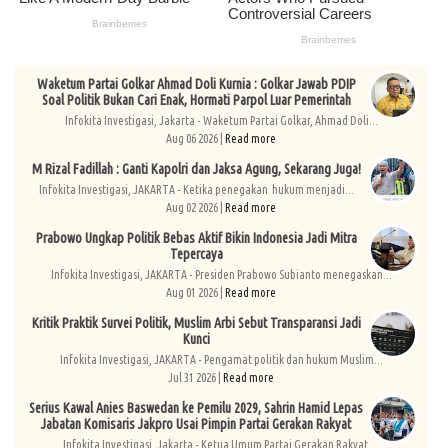
Waketum Partai Golkar Ahmad Doli Kurnia : Golkar Jawab PDIP
Soal Politik Bukan Cari Enak, Hormati Parpol Luar Pemerintah
Infokita Investigasi, Jakarta - Waketum Partai Golkar, Ahmad Doli...
Aug 06 2026 |
Read more
M Rizal Fadillah : Ganti Kapolri dan Jaksa Agung, Sekarang Juga!
Infokita Investigasi, JAKARTA - Ketika penegakan hukum menjadi...
Aug 02 2026 |
Read more
Prabowo Ungkap Politik Bebas Aktif Bikin Indonesia Jadi Mitra
Tepercaya
Infokita Investigasi, JAKARTA - Presiden Prabowo Subianto menegaskan...
Aug 01 2026 |
Read more
Kritik Praktik Survei Politik, Muslim Arbi Sebut Transparansi Jadi
Kunci
Infokita Investigasi, JAKARTA - Pengamat politik dan hukum Muslim...
Jul 31 2026 |
Read more
Serius Kawal Anies Baswedan ke Pemilu 2029, Sahrin Hamid Lepas
Jabatan Komisaris Jakpro Usai Pimpin Partai Gerakan Rakyat
Infokita Investigasi, Jakarta - Ketua Umum Partai Gerakan Rakyat,...