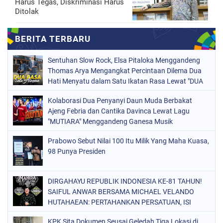
Harus Tegas, Diskriminasi Harus
Ditolak
Sentuhan Slow Rock, Elsa Pitaloka Menggandeng
Thomas Arya Mengangkat Percintaan Dilema Dua
Hati Menyatu dalam Satu Ikatan Rasa Lewat "DUA
RASA SATU ASMARA"
Kolaborasi Dua Penyanyi Daun Muda Berbakat
Ajeng Febria dan Cantika Davinca Lewat Lagu
"MUTIARA" Menggandeng Ganesa Musik
Prabowo Sebut Nilai 100 Itu Milik Yang Maha Kuasa,
98 Punya Presiden
DIRGAHAYU REPUBLIK INDONESIA KE-81 TAHUN!
SAIFUL ANWAR BERSAMA MICHAEL VELANDO
HUTAHAEAN: PERTAHANKAN PERSATUAN, ISI
KEMERDEKAAN DENGAN KARYA NYATA DAN
KPK Sita Dokumen Seusai Geledah Tiga Lokasi di