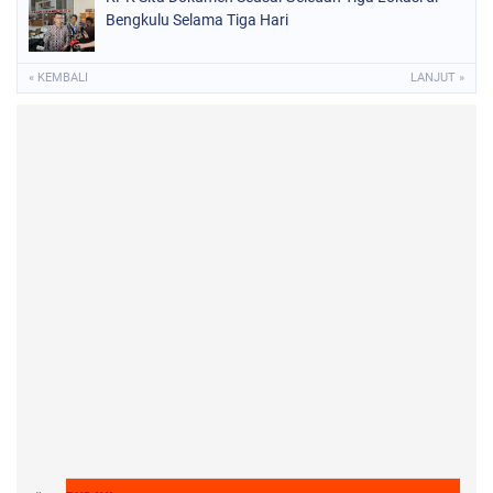
PENGABDIAN TULUS DEMI KEJAYAAN BANGSA!
Bengkulu Selama Tiga Hari
« KEMBALI
LANJUT »