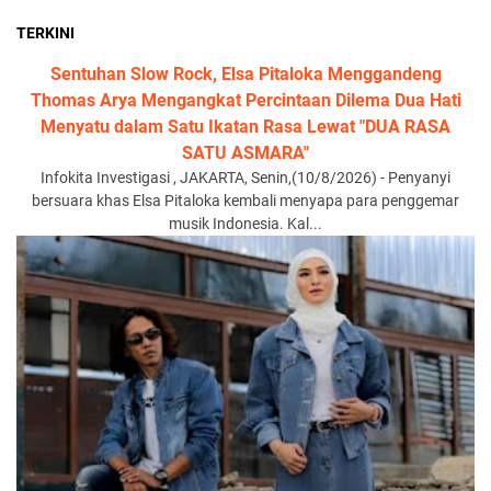
TERKINI
Sentuhan Slow Rock, Elsa Pitaloka Menggandeng
Thomas Arya Mengangkat Percintaan Dilema Dua Hati
Menyatu dalam Satu Ikatan Rasa Lewat "DUA RASA
SATU ASMARA"
Infokita Investigasi , JAKARTA, Senin,(10/8/2026) - Penyanyi
bersuara khas Elsa Pitaloka kembali menyapa para penggemar
musik Indonesia. Kal...