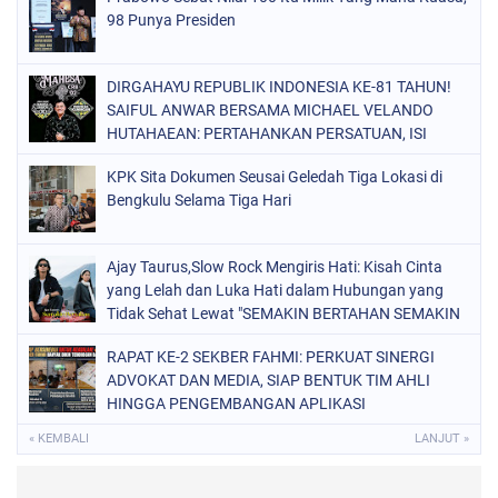
98 Punya Presiden
DIRGAHAYU REPUBLIK INDONESIA KE-81 TAHUN!
SAIFUL ANWAR BERSAMA MICHAEL VELANDO
HUTAHAEAN: PERTAHANKAN PERSATUAN, ISI
KEMERDEKAAN DENGAN KARYA NYATA DAN
KPK Sita Dokumen Seusai Geledah Tiga Lokasi di
PENGABDIAN TULUS DEMI KEJAYAAN BANGSA!
Bengkulu Selama Tiga Hari
Ajay Taurus,Slow Rock Mengiris Hati: Kisah Cinta
yang Lelah dan Luka Hati dalam Hubungan yang
Tidak Sehat Lewat "SEMAKIN BERTAHAN SEMAKIN
TERSIKSA"
RAPAT KE-2 SEKBER FAHMI: PERKUAT SINERGI
ADVOKAT DAN MEDIA, SIAP BENTUK TIM AHLI
HINGGA PENGEMBANGAN APLIKASI
« KEMBALI
LANJUT »