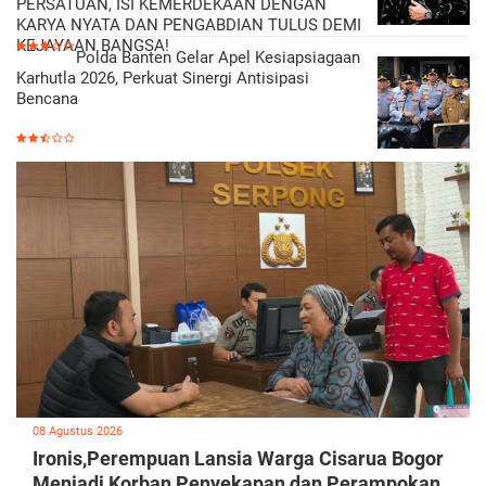
PERSATUAN, ISI KEMERDEKAAN DENGAN
KARYA NYATA DAN PENGABDIAN TULUS DEMI
KEJAYAAN BANGSA!
Polda Banten Gelar Apel Kesiapsiagaan
Karhutla 2026, Perkuat Sinergi Antisipasi
Bencana
08 Agustus 2026
Ironis,Perempuan Lansia Warga Cisarua Bogor
Menjadi Korban Penyekapan dan Perampokan