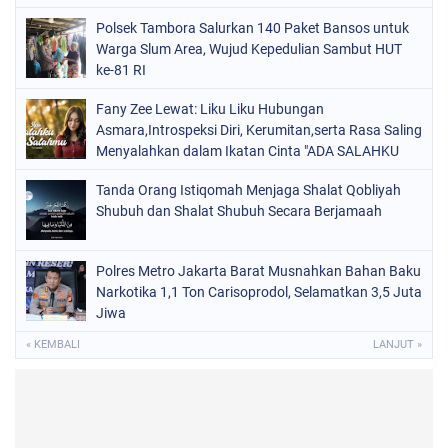
Polsek Tambora Salurkan 140 Paket Bansos untuk
Warga Slum Area, Wujud Kepedulian Sambut HUT
ke-81 RI
Fany Zee Lewat: Liku Liku Hubungan
Asmara,Introspeksi Diri, Kerumitan,serta Rasa Saling
Menyalahkan dalam Ikatan Cinta "ADA SALAHKU
ADA SALAHMU"
Tanda Orang Istiqomah Menjaga Shalat Qobliyah
Shubuh dan Shalat Shubuh Secara Berjamaah
Polres Metro Jakarta Barat Musnahkan Bahan Baku
Narkotika 1,1 Ton Carisoprodol, Selamatkan 3,5 Juta
Jiwa
« KEMBALI
LANJUT »