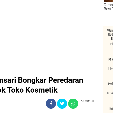
Wake
Gol
E
In
M R
Info
nsari Bongkar Peredaran
Pra
ok Toko Kosmetik
Info
Komentar
Kri