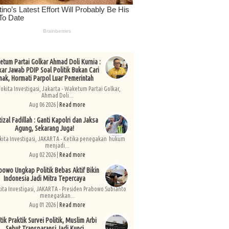
tum Partai Golkar Ahmad Doli Kurnia :
kar Jawab PDIP Soal Politik Bukan Cari
nak, Hormati Parpol Luar Pemerintah
fokita Investigasi, Jakarta - Waketum Partai Golkar,
Ahmad Doli...
Aug 06 2026 |
Read more
izal Fadillah : Ganti Kapolri dan Jaksa
Agung, Sekarang Juga!
kita Investigasi, JAKARTA - Ketika penegakan hukum
menjadi...
Aug 02 2026 |
Read more
bowo Ungkap Politik Bebas Aktif Bikin
Indonesia Jadi Mitra Tepercaya
kita Investigasi, JAKARTA - Presiden Prabowo Subianto
menegaskan...
Aug 01 2026 |
Read more
tik Praktik Survei Politik, Muslim Arbi
Sebut Transparansi Jadi Kunci