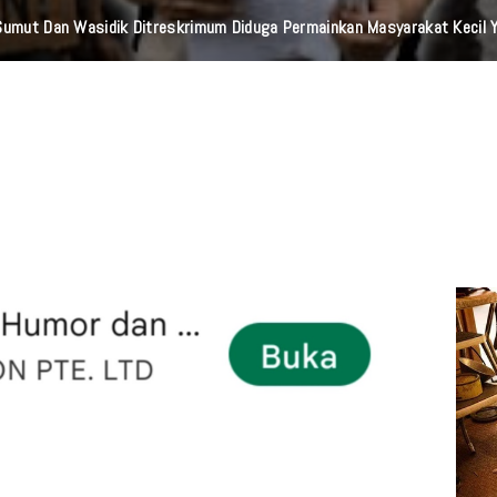
mbalikan Enam Sepeda Motor Hilang Kepada Pemilik, Wujud Nyata Pelay