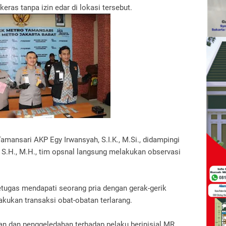
keras tanpa izin edar di lokasi tersebut.
mansari AKP Egy Irwansyah, S.I.K., M.Si., didampingi
S.H., M.H., tim opsnal langsung melakukan observasi
petugas mendapati seorang pria dengan gerak-gerik
kukan transaksi obat-obatan terlarang.
n dan penggeledahan terhadap pelaku berinisial MR