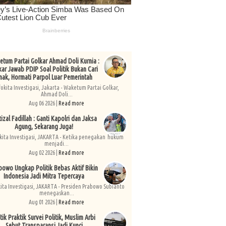
tum Partai Golkar Ahmad Doli Kurnia :
kar Jawab PDIP Soal Politik Bukan Cari
nak, Hormati Parpol Luar Pemerintah
fokita Investigasi, Jakarta - Waketum Partai Golkar,
Ahmad Doli...
Aug 06 2026 |
Read more
izal Fadillah : Ganti Kapolri dan Jaksa
Agung, Sekarang Juga!
kita Investigasi, JAKARTA - Ketika penegakan hukum
menjadi...
Aug 02 2026 |
Read more
bowo Ungkap Politik Bebas Aktif Bikin
Indonesia Jadi Mitra Tepercaya
kita Investigasi, JAKARTA - Presiden Prabowo Subianto
menegaskan...
Aug 01 2026 |
Read more
tik Praktik Survei Politik, Muslim Arbi
Sebut Transparansi Jadi Kunci