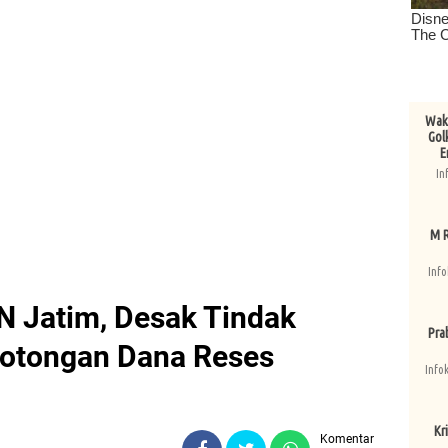
Wake
Gol
E
In
M R
Info
 Jatim, Desak Tindak
Pra
otongan Dana Reses
Info
Kri
Komentar