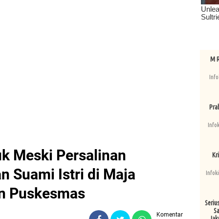
M R
Info
Pra
Info
uk Meski Persalinan
Kri
 Suami Istri di Maja
Infok
an Puskesmas
Seriu
Sa
Komentar
Jak