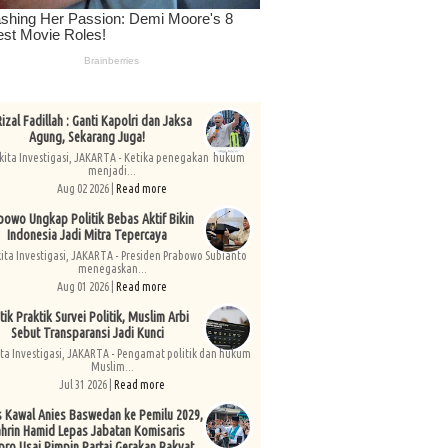
izal Fadillah : Ganti Kapolri dan Jaksa
Agung, Sekarang Juga!
kita Investigasi, JAKARTA - Ketika penegakan hukum
menjadi...
Aug 02 2026 |
Read more
bowo Ungkap Politik Bebas Aktif Bikin
Indonesia Jadi Mitra Tepercaya
kita Investigasi, JAKARTA - Presiden Prabowo Subianto
menegaskan...
Aug 01 2026 |
Read more
tik Praktik Survei Politik, Muslim Arbi
Sebut Transparansi Jadi Kunci
ita Investigasi, JAKARTA - Pengamat politik dan hukum
Muslim...
Jul 31 2026 |
Read more
s Kawal Anies Baswedan ke Pemilu 2029,
hrin Hamid Lepas Jabatan Komisaris
pro Usai Pimpin Partai Gerakan Rakyat