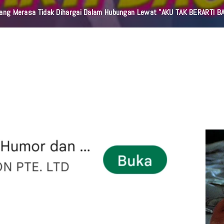
 Cukupkah Kematian Sebagai Nasehat? Sebuah Pengingat Untuk Kembali 