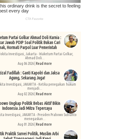
tum Partai Golkar Ahmad Doli Kurnia :
kar Jawab PDIP Soal Politik Bukan Cari
nak, Hormati Parpol Luar Pemerintah
fokita Investigasi, Jakarta - Waketum Partai Golkar,
Ahmad Doli...
Aug 06 2026 |
Read more
izal Fadillah : Ganti Kapolri dan Jaksa
Agung, Sekarang Juga!
kita Investigasi, JAKARTA - Ketika penegakan hukum
menjadi...
Aug 02 2026 |
Read more
bowo Ungkap Politik Bebas Aktif Bikin
Indonesia Jadi Mitra Tepercaya
kita Investigasi, JAKARTA - Presiden Prabowo Subianto
menegaskan...
Aug 01 2026 |
Read more
tik Praktik Survei Politik, Muslim Arbi
Sebut Transparansi Jadi Kunci