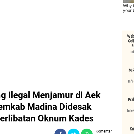
Wake
Gol
E
In
M R
Info
g Ilegal Menjamur di Aek
Pra
emkab Madina Didesak
Info
terlibatan Oknum Kades
Kri
Komentar