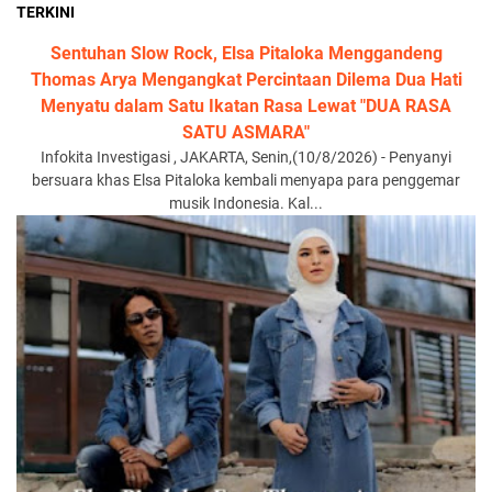
TERKINI
Sentuhan Slow Rock, Elsa Pitaloka Menggandeng
Thomas Arya Mengangkat Percintaan Dilema Dua Hati
Menyatu dalam Satu Ikatan Rasa Lewat "DUA RASA
SATU ASMARA"
Infokita Investigasi , JAKARTA, Senin,(10/8/2026) - Penyanyi
bersuara khas Elsa Pitaloka kembali menyapa para penggemar
musik Indonesia. Kal...