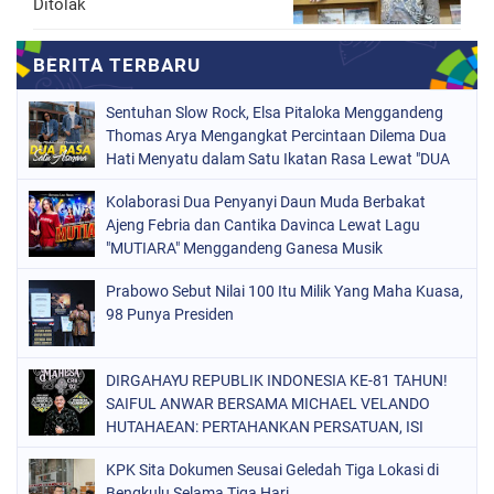
Ditolak
Sentuhan Slow Rock, Elsa Pitaloka Menggandeng
Thomas Arya Mengangkat Percintaan Dilema Dua
Hati Menyatu dalam Satu Ikatan Rasa Lewat "DUA
RASA SATU ASMARA"
Kolaborasi Dua Penyanyi Daun Muda Berbakat
Ajeng Febria dan Cantika Davinca Lewat Lagu
"MUTIARA" Menggandeng Ganesa Musik
Prabowo Sebut Nilai 100 Itu Milik Yang Maha Kuasa,
98 Punya Presiden
DIRGAHAYU REPUBLIK INDONESIA KE-81 TAHUN!
SAIFUL ANWAR BERSAMA MICHAEL VELANDO
HUTAHAEAN: PERTAHANKAN PERSATUAN, ISI
KEMERDEKAAN DENGAN KARYA NYATA DAN
KPK Sita Dokumen Seusai Geledah Tiga Lokasi di
PENGABDIAN TULUS DEMI KEJAYAAN BANGSA!
Bengkulu Selama Tiga Hari