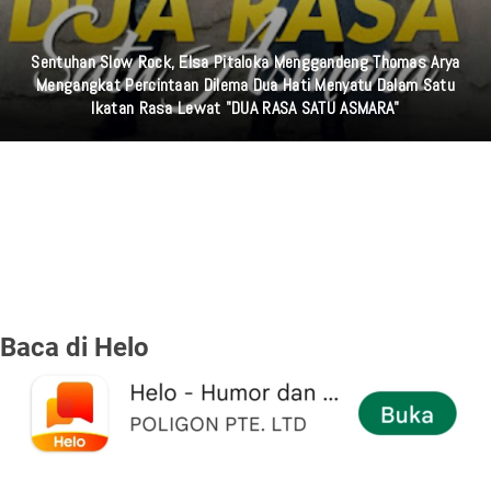
Kolaborasi Dua Penyanyi Daun Muda Berbakat Ajeng Febria Dan
Cantika Davinca Lewat Lagu "MUTIARA" Menggandeng Ganesa
Musik
Baca di Helo