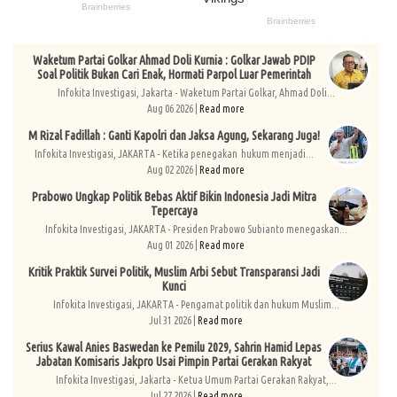
Waketum Partai Golkar Ahmad Doli Kurnia : Golkar Jawab PDIP
Soal Politik Bukan Cari Enak, Hormati Parpol Luar Pemerintah
Infokita Investigasi, Jakarta - Waketum Partai Golkar, Ahmad Doli...
Aug 06 2026 |
Read more
M Rizal Fadillah : Ganti Kapolri dan Jaksa Agung, Sekarang Juga!
Infokita Investigasi, JAKARTA - Ketika penegakan hukum menjadi...
Aug 02 2026 |
Read more
Prabowo Ungkap Politik Bebas Aktif Bikin Indonesia Jadi Mitra
Tepercaya
Infokita Investigasi, JAKARTA - Presiden Prabowo Subianto menegaskan...
Aug 01 2026 |
Read more
Kritik Praktik Survei Politik, Muslim Arbi Sebut Transparansi Jadi
Kunci
Infokita Investigasi, JAKARTA - Pengamat politik dan hukum Muslim...
Jul 31 2026 |
Read more
Serius Kawal Anies Baswedan ke Pemilu 2029, Sahrin Hamid Lepas
Jabatan Komisaris Jakpro Usai Pimpin Partai Gerakan Rakyat
Infokita Investigasi, Jakarta - Ketua Umum Partai Gerakan Rakyat,...
Jul 27 2026 |
Read more