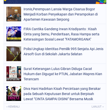
Ironis,Perempuan Lansia Warga Cisarua Bogor
Menjadi Korban Penyekapan dan Perampokan di
Apartemen Kawasan Serpong
FIRA Cantika Gandeng Irwan Krisdiyanto : Kisah
Cinta yang Semu, Penderitaan, Rasa Hampa serta
Keterasingan Sosial Lewat "FATAMORGANA"
Bersama Musik Proaktif
Polisi Ungkap Identitas Pemilik 995 Senjata Api Jenis
Airsoft Gun di Sekolah Jakarta Selatan
Surat Keterangan Lulus Gibran Diduga Cacat
Hukum dan Digugat ke PTUN, Jabatan Wapres Kian
Terancam
Diva Hani Hadirkan Kisah Percintaan yang Berakar
pada Sebuah Keputusan Berat untuk Berpisah
Lewat "CINTA SAMPAI DISINI" Bersama Musik
Proaktif
« KEMBALI
LANJUT »