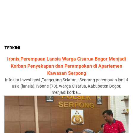
TERKINI
Ironis,Perempuan Lansia Warga Cisarua Bogor Menjadi
Korban Penyekapan dan Perampokan di Apartemen
Kawasan Serpong
Infokita Investigasi ,Tangerang Selatan,- Seorang perempuan lanjut
usia (lansia), Ivonne (70), warga Cisarua, Kabupaten Bogor,
menjadi korba...