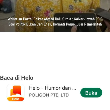
Laila Ayu Bercerita Kesedihan Seseorang Merasa Tidak Dihargai
Dalam Hubungan Lewat "AKU TAK BERARTI BAGIMU" Bersama
Aneka Safari Records
Baca di Helo