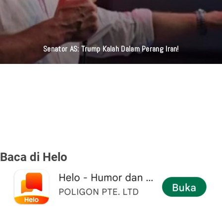
‎Bocah 8 Tahun Sempat Dikabarkan Hilang Usai Pulang
Sekolah,Poksek Ciledug Bergerak Cepat Pencarian ‎
Baca di Helo