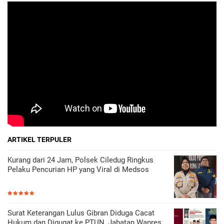
ARTIKEL TERPULER
Kurang dari 24 Jam, Polsek Ciledug Ringkus
Pelaku Pencurian HP yang Viral di Medsos
Surat Keterangan Lulus Gibran Diduga Cacat
Hukum dan Digugat ke PTUN, Jabatan Wapres