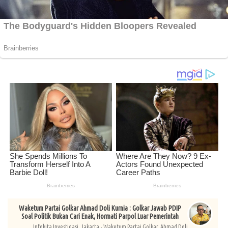
Waketum Partai Golkar Ahmad Doli Kurnia : Golkar Jawab PDIP
Soal Politik Bukan Cari Enak, Hormati Parpol Luar Pemerintah
Infokita Investigasi, Jakarta - Waketum Partai Golkar, Ahmad Doli...