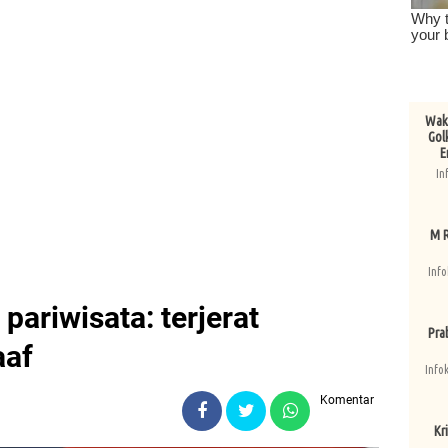
Wake
Gol
E
In
M R
Info
 pariwisata: terjerat
Pra
aaf
Info
Komentar
Kri