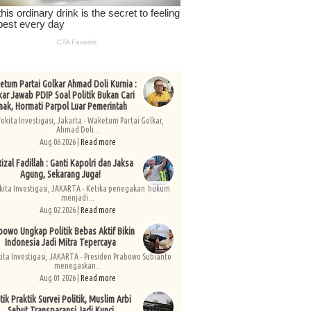
tum Partai Golkar Ahmad Doli Kurnia :
kar Jawab PDIP Soal Politik Bukan Cari
nak, Hormati Parpol Luar Pemerintah
fokita Investigasi, Jakarta - Waketum Partai Golkar,
Ahmad Doli...
Aug 06 2026 |
Read more
izal Fadillah : Ganti Kapolri dan Jaksa
Agung, Sekarang Juga!
kita Investigasi, JAKARTA - Ketika penegakan hukum
menjadi...
Aug 02 2026 |
Read more
bowo Ungkap Politik Bebas Aktif Bikin
Indonesia Jadi Mitra Tepercaya
kita Investigasi, JAKARTA - Presiden Prabowo Subianto
menegaskan...
Aug 01 2026 |
Read more
tik Praktik Survei Politik, Muslim Arbi
Sebut Transparansi Jadi Kunci