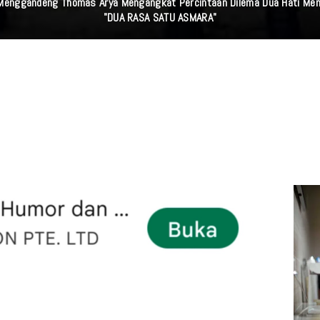
 Menggandeng Thomas Arya Mengangkat Percintaan Dilema Dua Hati Me
"DUA RASA SATU ASMARA"