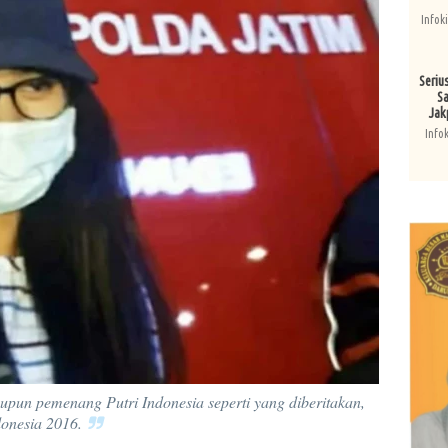
Infok
Seriu
Sa
Jak
Info
upun pemenang Putri Indonesia seperti yang diberitakan,
donesia 2016.