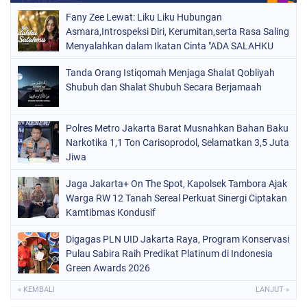
Fany Zee Lewat: Liku Liku Hubungan
Asmara,Introspeksi Diri, Kerumitan,serta Rasa Saling
Menyalahkan dalam Ikatan Cinta "ADA SALAHKU
ADA SALAHMU"
Tanda Orang Istiqomah Menjaga Shalat Qobliyah
Shubuh dan Shalat Shubuh Secara Berjamaah
Polres Metro Jakarta Barat Musnahkan Bahan Baku
Narkotika 1,1 Ton Carisoprodol, Selamatkan 3,5 Juta
Jiwa
Jaga Jakarta+ On The Spot, Kapolsek Tambora Ajak
Warga RW 12 Tanah Sereal Perkuat Sinergi Ciptakan
Kamtibmas Kondusif
Digagas PLN UID Jakarta Raya, Program Konservasi
Pulau Sabira Raih Predikat Platinum di Indonesia
Green Awards 2026
« KEMBALI
LANJUT »