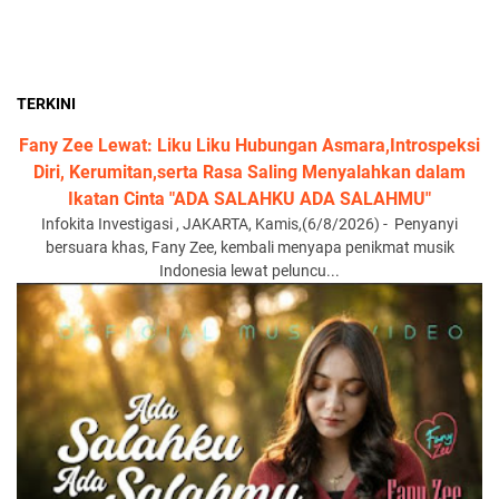
TERKINI
Fany Zee Lewat: Liku Liku Hubungan Asmara,Introspeksi
Diri, Kerumitan,serta Rasa Saling Menyalahkan dalam
Ikatan Cinta "ADA SALAHKU ADA SALAHMU"
Infokita Investigasi , JAKARTA, Kamis,(6/8/2026) - Penyanyi
bersuara khas, Fany Zee, kembali menyapa penikmat musik
Indonesia lewat peluncu...