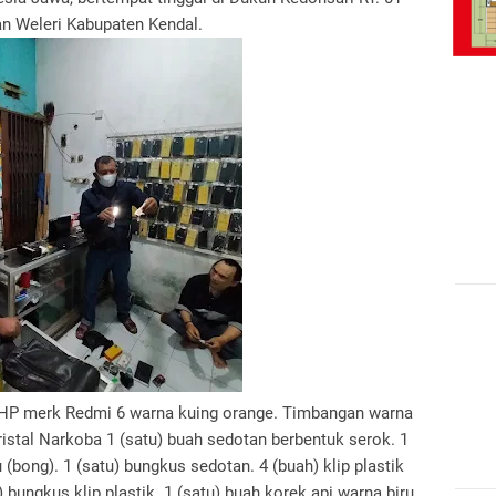
n Weleri Kabupaten Kendal.
 HP merk Redmi 6 warna kuing orange. Timbangan warna
kristal Narkoba 1 (satu) buah sedotan berbentuk serok. 1
 (bong). 1 (satu) bungkus sedotan. 4 (buah) klip plastik
u) bungkus klip plastik. 1 (satu) buah korek api warna biru