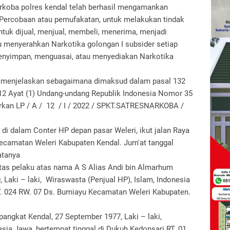
rkoba polres kendal telah berhasil mengamankan
a Percobaan atau pemufakatan, untuk melakukan tindak
k dijual, menjual, membeli, menerima, menjadi
au menyerahkan Narkotika golongan I subsider setiap
menyimpan, menguasai, atau menyediakan Narkotika
 menjelaskan sebagaimana dimaksud dalam pasal 132
 112 Ayat (1) Undang-undang Republik Indonesia Nomor 35
arkan LP / A / 12 / I / 2022 / SPKT.SATRESNARKOBA /
di dalam Conter HP depan pasar Weleri, ikut jalan Raya
camatan Weleri Kabupaten Kendal. Jum'at tanggal
atanya
as pelaku atas nama A S Alias Andi bin Almarhum
Laki – laki, Wiraswasta (Penjual HP), Islam, Indonesia
T. 024 RW. 07 Ds. Bumiayu Kecamatan Weleri Kabupaten.
ngkat Kendal, 27 September 1977, Laki – laki,
esia Jawa, bertempat tinggal di Dukuh Kedonsari RT. 01