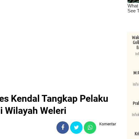
Wake
Gol
E
In
M R
Info
res Kendal Tangkap Pelaku
Pra
 Wilayah Weleri
Info
Komentar
Kri