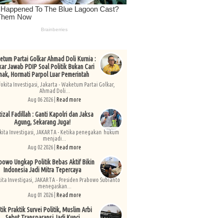
tum Partai Golkar Ahmad Doli Kurnia :
kar Jawab PDIP Soal Politik Bukan Cari
nak, Hormati Parpol Luar Pemerintah
fokita Investigasi, Jakarta - Waketum Partai Golkar,
Ahmad Doli...
Aug 06 2026 |
Read more
izal Fadillah : Ganti Kapolri dan Jaksa
Agung, Sekarang Juga!
kita Investigasi, JAKARTA - Ketika penegakan hukum
menjadi...
Aug 02 2026 |
Read more
bowo Ungkap Politik Bebas Aktif Bikin
Indonesia Jadi Mitra Tepercaya
kita Investigasi, JAKARTA - Presiden Prabowo Subianto
menegaskan...
Aug 01 2026 |
Read more
tik Praktik Survei Politik, Muslim Arbi
Sebut Transparansi Jadi Kunci