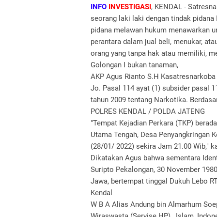
INFO
INVESTIGASI
, KENDAL - Satresna
seorang laki laki dengan tindak pidan
pidana melawan hukum menawarkan untu
perantara dalam jual beli, menukar, at
orang yang tanpa hak atau memiliki, 
Golongan I bukan tanaman,
AKP Agus Rianto S.H Kasatresnarkoba
Jo. Pasal 114 ayat (1) subsider pasal
tahun 2009 tentang Narkotika. Berdas
POLRES KENDAL / POLDA JATENG
"Tempat Kejadian Perkara (TKP) berada 
Utama Tengah, Desa Penyangkringan Ke
(28/01/ 2022) sekira Jam 21.00 Wib," k
Dikatakan Agus bahwa sementara Ident
Suripto Pekalongan, 30 November 1980, 
Jawa, bertempat tinggal Dukuh Lebo R
Kendal
W B A Alias Andung bin Almarhum Soepa
Wiraswasta (Servise HP) , Islam, Indon