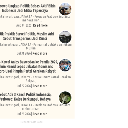
bowo Ungkap Politik Bebas Aktif Bikin
Indonesia Jadi Mitra Tepercaya
kita Investigasi, JAKARTA - Presiden Prabowo Subianto
menegaskan...
Aug 01 2026 |
Read more
tik Praktik Survei Politik, Muslim Arbi
Sebut Transparansi Jadi Kunci
ita Investigasi, JAKARTA - Pengamat politik dan hukum
Muslim...
Jul 31 2026 |
Read more
s Kawal Anies Baswedan ke Pemilu 2029,
hrin Hamid Lepas Jabatan Komisaris
pro Usai Pimpin Partai Gerakan Rakyat
kita Investigasi, Jakarta - Ketua Umum Partai Gerakan
Rakyat,...
Jul 27 2026 |
Read more
ebut Ada 3 Kancil Politik Indonesia,
Prabowo: Kalau Berkumpul, Bahaya
kita Investigasi, JAKARTA - Presiden Prabowo Subianto
melontarkan...
Jul 23 2026 |
Read more
Recent Posts Label