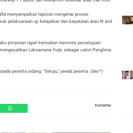
dewijk F Paulus, dan Muhaimin Iskandar atau Cak Imin.
afid menyampaikan laporan mengenai proses
k pelaksanaan uji kelayakan dan kepatutan atau fit and
aku pimpinan rapat kemudian meminta persetujuan
uk mengesahkan Laksamana Yudo sebagai calon Panglima
epada peserta sidang. "Setuju," jawab peserta. (dw/
*
)
Komentar