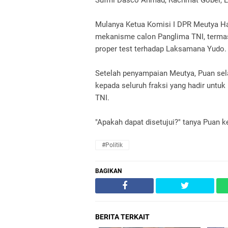
Sufmi Dasco Ahmad, Rachmat Gobel, Lo
Mulanya Ketua Komisi I DPR Meutya H
mekanisme calon Panglima TNI, termasu
proper test terhadap Laksamana Yudo.
Setelah penyampaian Meutya, Puan sel
kepada seluruh fraksi yang hadir unt
TNI.
"Apakah dapat disetujui?" tanya Puan k
#Politik
BAGIKAN
BERITA TERKAIT