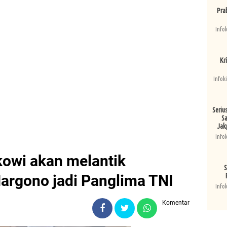
Pra
Info
Kri
Infok
Seriu
Sa
Jak
Info
kowi akan melantik
S
rgono jadi Panglima TNI
Info
Komentar