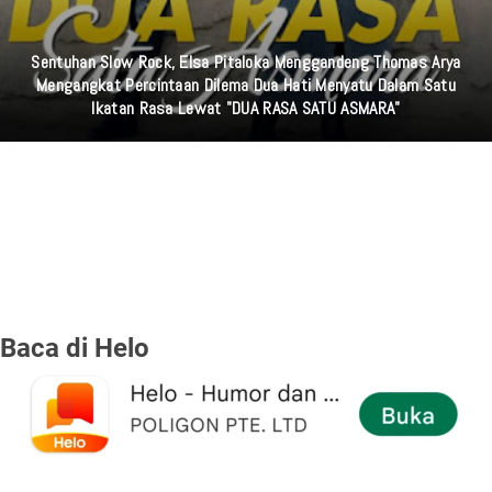
Sentuhan Slow Rock, Elsa Pitaloka Menggandeng Thomas Arya
Mengangkat Percintaan Dilema Dua Hati Menyatu Dalam Satu
Ikatan Rasa Lewat "DUA RASA SATU ASMARA"
Baca di Helo