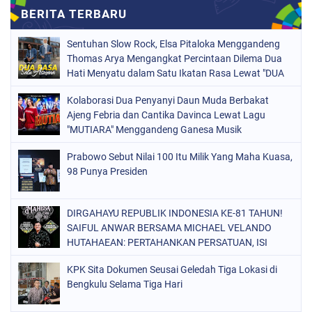
Sentuhan Slow Rock, Elsa Pitaloka Menggandeng
Thomas Arya Mengangkat Percintaan Dilema Dua
Hati Menyatu dalam Satu Ikatan Rasa Lewat "DUA
RASA SATU ASMARA"
Kolaborasi Dua Penyanyi Daun Muda Berbakat
Ajeng Febria dan Cantika Davinca Lewat Lagu
"MUTIARA" Menggandeng Ganesa Musik
Prabowo Sebut Nilai 100 Itu Milik Yang Maha Kuasa,
98 Punya Presiden
DIRGAHAYU REPUBLIK INDONESIA KE-81 TAHUN!
SAIFUL ANWAR BERSAMA MICHAEL VELANDO
HUTAHAEAN: PERTAHANKAN PERSATUAN, ISI
KEMERDEKAAN DENGAN KARYA NYATA DAN
KPK Sita Dokumen Seusai Geledah Tiga Lokasi di
PENGABDIAN TULUS DEMI KEJAYAAN BANGSA!
Bengkulu Selama Tiga Hari