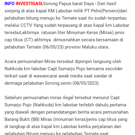
INFO
INVESTIGASI
,Sorong Papua barat Daya - Dari hasil
swiping di atas kapal KM Labobar milik PT Pelni(Persero)dari
pelabuhan bitung menuju ke Ternate saat itu sudah terpantau
melalui CCTV Yang sudah terpasang di atas kapal km Labobar
tersebut,akhirnya ratusan liter Minuman Keras (Miras) jenis
cap tikus (CT) akhirnya dimusnahkan secara bersamaan di
pelabuhan Ternate (06/05/23) provinsi Maluku utara.
Acara pemusnahan Miras tersebut dipimpin langsung oleh
Nahkoda km labobar Capt Sumarjo Pujo bersama secolder
terkait saat di wawancarai awak media saat sandar di
dermaga pelabuhan Sorong.senin (08/05/2023).
Sebelum pemusnahan miras ilegal tersebut menurut Capt
Sumarjo Pujo (Nahkoda) km labobar terlebih dahulu pertama
yang diawali dengan penandatangan berita acara pemusnahan
Barang Bukti (BB) Miras (minuman keras)jenis cap tikus yang
di tangkap di atas kapal km Labobar ketika perjalanan dari
pelabuhan Bitung menuju ke pelabuhan Ternate,saat