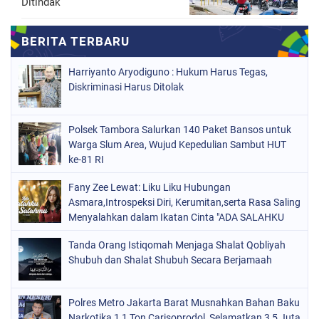
Ditindak
Harriyanto Aryodiguno : Hukum Harus Tegas,
Diskriminasi Harus Ditolak
Polsek Tambora Salurkan 140 Paket Bansos untuk
Warga Slum Area, Wujud Kepedulian Sambut HUT
ke-81 RI
Fany Zee Lewat: Liku Liku Hubungan
Asmara,Introspeksi Diri, Kerumitan,serta Rasa Saling
Menyalahkan dalam Ikatan Cinta "ADA SALAHKU
ADA SALAHMU"
Tanda Orang Istiqomah Menjaga Shalat Qobliyah
Shubuh dan Shalat Shubuh Secara Berjamaah
Polres Metro Jakarta Barat Musnahkan Bahan Baku
Narkotika 1,1 Ton Carisoprodol, Selamatkan 3,5 Juta