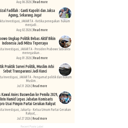
Aug 06 2026 |
Read more
izal Fadillah : Ganti Kapolri dan Jaksa
Agung, Sekarang Juga!
kita Investigasi, JAKARTA - Ketika penegakan hukum
menjadi...
Aug 02 2026 |
Read more
bowo Ungkap Politik Bebas Aktif Bikin
Indonesia Jadi Mitra Tepercaya
kita Investigasi, JAKARTA - Presiden Prabowo Subianto
menegaskan...
Aug 01 2026 |
Read more
tik Praktik Survei Politik, Muslim Arbi
Sebut Transparansi Jadi Kunci
ita Investigasi, JAKARTA - Pengamat politik dan hukum
Muslim...
Jul 31 2026 |
Read more
s Kawal Anies Baswedan ke Pemilu 2029,
hrin Hamid Lepas Jabatan Komisaris
pro Usai Pimpin Partai Gerakan Rakyat
kita Investigasi, Jakarta - Ketua Umum Partai Gerakan
Rakyat,...
Jul 27 2026 |
Read more
Recent Posts Label