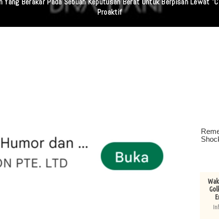
 Sumut Dan Wasidik Ditreskrimum Diduga Permainkan Masyarakat Kecil Y
Wake
Gol
E
In