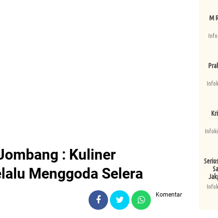
M R
Info
Pra
Info
Kri
Infok
Jombang : Kuliner
Seriu
elalu Menggoda Selera
Sa
Jak
Info
Komentar