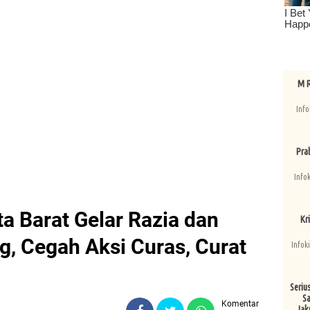
M R
Info
Pra
Info
ta Barat Gelar Razia dan
Kri
g, Cegah Aksi Curas, Curat
Infok
Seriu
Sa
Komentar
Jak