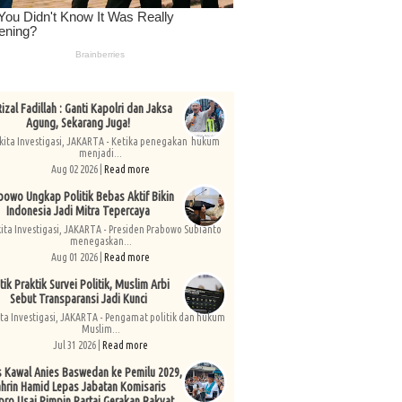
izal Fadillah : Ganti Kapolri dan Jaksa
Agung, Sekarang Juga!
kita Investigasi, JAKARTA - Ketika penegakan hukum
menjadi...
Aug 02 2026 |
Read more
bowo Ungkap Politik Bebas Aktif Bikin
Indonesia Jadi Mitra Tepercaya
kita Investigasi, JAKARTA - Presiden Prabowo Subianto
menegaskan...
Aug 01 2026 |
Read more
tik Praktik Survei Politik, Muslim Arbi
Sebut Transparansi Jadi Kunci
ita Investigasi, JAKARTA - Pengamat politik dan hukum
Muslim...
Jul 31 2026 |
Read more
s Kawal Anies Baswedan ke Pemilu 2029,
hrin Hamid Lepas Jabatan Komisaris
pro Usai Pimpin Partai Gerakan Rakyat