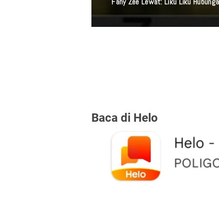
Fany Zee Lewat: Liku Liku Hubunga
Baca di Helo