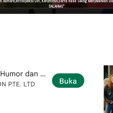
n Asmara,Introspeksi Diri, Kerumitan,serta Rasa Saling Menyalahkan D
SALAHMU"