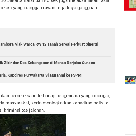
Metro Jakarta Barat dan Polsek juga melaksanakan razia
 lokasi yang dianggap rawan terjadinya gangguan
Tambora Ajak Warga RW 12 Tanah Sereal Perkuat Sinergi
ik Zikir dan Doa Kebangsaan di Monas Berjalan Sukses
erja, Kapolres Purwakarta Silaturahmi ke FSPMI
kan pemeriksaan terhadap pengendara yang dicurigai,
masyarakat, serta meningkatkan kehadiran polisi di
 kriminalitas jalanan.