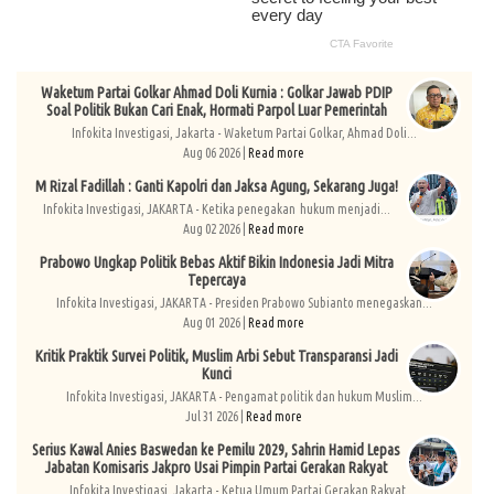
Waketum Partai Golkar Ahmad Doli Kurnia : Golkar Jawab PDIP
Soal Politik Bukan Cari Enak, Hormati Parpol Luar Pemerintah
Infokita Investigasi, Jakarta - Waketum Partai Golkar, Ahmad Doli...
Aug 06 2026 |
Read more
M Rizal Fadillah : Ganti Kapolri dan Jaksa Agung, Sekarang Juga!
Infokita Investigasi, JAKARTA - Ketika penegakan hukum menjadi...
Aug 02 2026 |
Read more
Prabowo Ungkap Politik Bebas Aktif Bikin Indonesia Jadi Mitra
Tepercaya
Infokita Investigasi, JAKARTA - Presiden Prabowo Subianto menegaskan...
Aug 01 2026 |
Read more
Kritik Praktik Survei Politik, Muslim Arbi Sebut Transparansi Jadi
Kunci
Infokita Investigasi, JAKARTA - Pengamat politik dan hukum Muslim...
Jul 31 2026 |
Read more
Serius Kawal Anies Baswedan ke Pemilu 2029, Sahrin Hamid Lepas
Jabatan Komisaris Jakpro Usai Pimpin Partai Gerakan Rakyat
Infokita Investigasi, Jakarta - Ketua Umum Partai Gerakan Rakyat,...