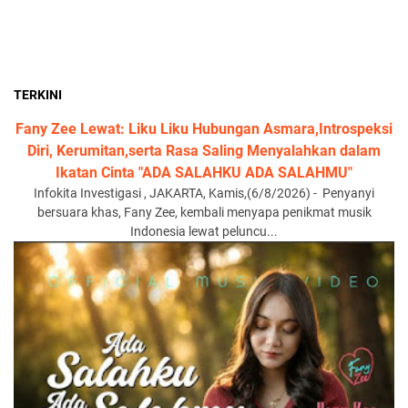
TERKINI
Fany Zee Lewat: Liku Liku Hubungan Asmara,Introspeksi
Diri, Kerumitan,serta Rasa Saling Menyalahkan dalam
Ikatan Cinta "ADA SALAHKU ADA SALAHMU"
Infokita Investigasi , JAKARTA, Kamis,(6/8/2026) - Penyanyi
bersuara khas, Fany Zee, kembali menyapa penikmat musik
Indonesia lewat peluncu...