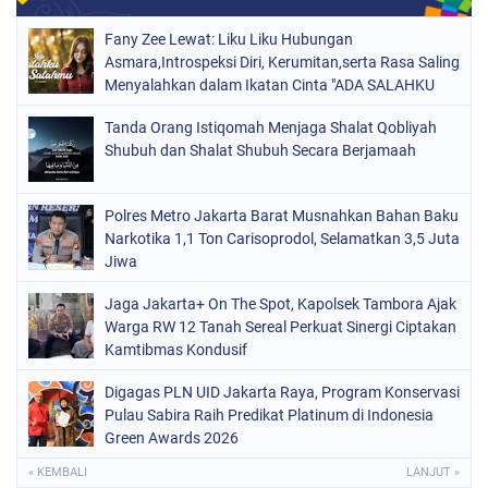
Fany Zee Lewat: Liku Liku Hubungan
Asmara,Introspeksi Diri, Kerumitan,serta Rasa Saling
Menyalahkan dalam Ikatan Cinta "ADA SALAHKU
ADA SALAHMU"
Tanda Orang Istiqomah Menjaga Shalat Qobliyah
Shubuh dan Shalat Shubuh Secara Berjamaah
Polres Metro Jakarta Barat Musnahkan Bahan Baku
Narkotika 1,1 Ton Carisoprodol, Selamatkan 3,5 Juta
Jiwa
Jaga Jakarta+ On The Spot, Kapolsek Tambora Ajak
Warga RW 12 Tanah Sereal Perkuat Sinergi Ciptakan
Kamtibmas Kondusif
Digagas PLN UID Jakarta Raya, Program Konservasi
Pulau Sabira Raih Predikat Platinum di Indonesia
Green Awards 2026
« KEMBALI
LANJUT »