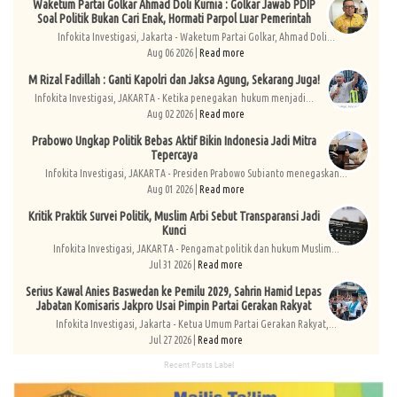
Waketum Partai Golkar Ahmad Doli Kurnia : Golkar Jawab PDIP
Soal Politik Bukan Cari Enak, Hormati Parpol Luar Pemerintah
Infokita Investigasi, Jakarta - Waketum Partai Golkar, Ahmad Doli...
Aug 06 2026 |
Read more
M Rizal Fadillah : Ganti Kapolri dan Jaksa Agung, Sekarang Juga!
Infokita Investigasi, JAKARTA - Ketika penegakan hukum menjadi...
Aug 02 2026 |
Read more
Prabowo Ungkap Politik Bebas Aktif Bikin Indonesia Jadi Mitra
Tepercaya
Infokita Investigasi, JAKARTA - Presiden Prabowo Subianto menegaskan...
Aug 01 2026 |
Read more
Kritik Praktik Survei Politik, Muslim Arbi Sebut Transparansi Jadi
Kunci
Infokita Investigasi, JAKARTA - Pengamat politik dan hukum Muslim...
Jul 31 2026 |
Read more
Serius Kawal Anies Baswedan ke Pemilu 2029, Sahrin Hamid Lepas
Jabatan Komisaris Jakpro Usai Pimpin Partai Gerakan Rakyat
Infokita Investigasi, Jakarta - Ketua Umum Partai Gerakan Rakyat,...
Jul 27 2026 |
Read more
Recent Posts Label