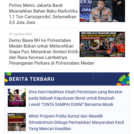
Polres Metro Jakarta Barat
Musnahkan Bahan Baku Narkotika
1,1 Ton Carisoprodol, Selamatkan
3,5 Juta Jiwa
05 Agustus 2026
Demo Bawa BH ke Polrestabes
Medan Bukan untuk Melecehkan
Siapa Pun, Melainkan Simbol Kritik
dan Rasa Kecewa Lambatnya
Penanganan Perkara di Polrestabes Medan
Diva Hani Hadirkan Kisah Percintaan yang Berakar
pada Sebuah Keputusan Berat untuk Berpisah
Lewat "CINTA SAMPAI DISINI" Bersama Musik
Proaktif
Miris! Propam Polda Sumut dan Wasidik
Ditreskrimum Diduga Permainkan Masyarakat Kecil
Yang Mencari Keadilan