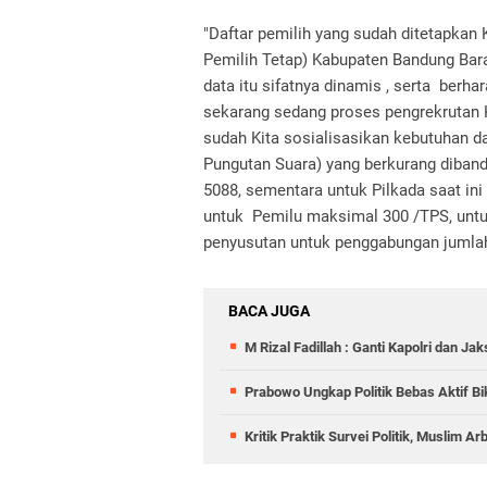
"Daftar pemilih yang sudah ditetapkan
Pemilih Tetap) Kabupaten Bandung Bara
data itu sifatnya dinamis , serta berh
sekarang sedang proses pengrekrutan
sudah Kita sosialisasikan kebutuhan 
Pungutan Suara) yang berkurang diban
5088, sementara untuk Pilkada saat ini
untuk Pemilu maksimal 300 /TPS, untuk
penyusutan untuk penggabungan jumlah
BACA JUGA
M Rizal Fadillah : Ganti Kapolri dan J
Prabowo Ungkap Politik Bebas Aktif Bi
Kritik Praktik Survei Politik, Muslim A