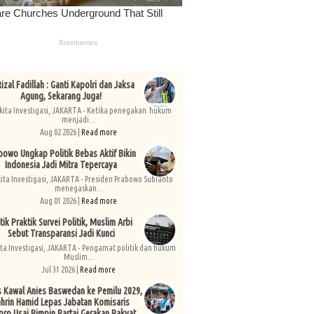
izal Fadillah : Ganti Kapolri dan Jaksa
Agung, Sekarang Juga!
kita Investigasi, JAKARTA - Ketika penegakan hukum
menjadi...
Aug 02 2026 |
Read more
bowo Ungkap Politik Bebas Aktif Bikin
Indonesia Jadi Mitra Tepercaya
kita Investigasi, JAKARTA - Presiden Prabowo Subianto
menegaskan...
Aug 01 2026 |
Read more
tik Praktik Survei Politik, Muslim Arbi
Sebut Transparansi Jadi Kunci
ita Investigasi, JAKARTA - Pengamat politik dan hukum
Muslim...
Jul 31 2026 |
Read more
s Kawal Anies Baswedan ke Pemilu 2029,
hrin Hamid Lepas Jabatan Komisaris
pro Usai Pimpin Partai Gerakan Rakyat