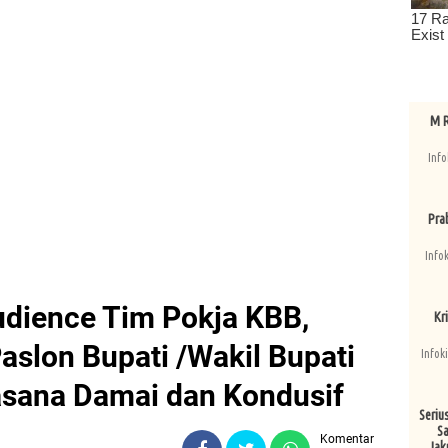
M R
Info
Pra
Info
dience Tim Pokja KBB,
Kri
aslon Bupati /Wakil Bupati
Infok
asana Damai dan Kondusif
Seriu
Sa
Komentar
Jak