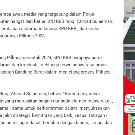
eberapa awak media yang tergabung dalam Pokja
tan hangat dari ketua KPU KBB Ripqi Ahmad Sulaeman.
 membahas sistematis kinerja KPU KBB , dari mulai
nggaranya Pilkada 2024.
ng Pilkada serentak 2024, KPU KBB berupaya untuk
damai dan kondusif, sehingga terwujudnya rasa aman,
bupaten Bandung Barat dalam menjelang proses Pilkada
h Ripqi Ahmad Sulaeman, bahwa " Kami menyambut
iniyang merupakan bagian daripada elemen masyarakat ,
an sama - sama untuk berkomitmen dalam menyukseskan
 jalin strategis kemitraan yang baik, sesuai tahapan -
 bulan ini, agar dapat berjalan dengan lancar, aman, dan