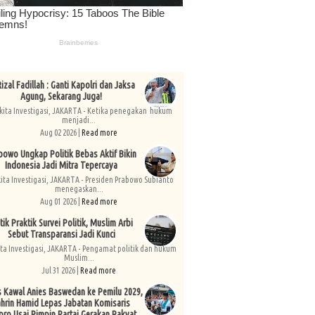
izal Fadillah : Ganti Kapolri dan Jaksa
Agung, Sekarang Juga!
kita Investigasi, JAKARTA - Ketika penegakan hukum
menjadi...
Aug 02 2026 |
Read more
bowo Ungkap Politik Bebas Aktif Bikin
Indonesia Jadi Mitra Tepercaya
kita Investigasi, JAKARTA - Presiden Prabowo Subianto
menegaskan...
Aug 01 2026 |
Read more
tik Praktik Survei Politik, Muslim Arbi
Sebut Transparansi Jadi Kunci
ita Investigasi, JAKARTA - Pengamat politik dan hukum
Muslim...
Jul 31 2026 |
Read more
s Kawal Anies Baswedan ke Pemilu 2029,
hrin Hamid Lepas Jabatan Komisaris
pro Usai Pimpin Partai Gerakan Rakyat