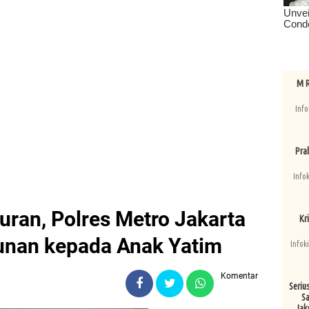
M R
Info
Pra
Info
uran, Polres Metro Jakarta
Kri
tunan kepada Anak Yatim
Infok
Komentar
Seriu
Sa
Jak