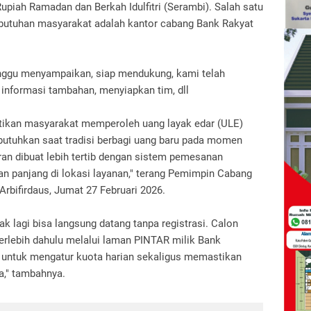
iah Ramadan dan Berkah Idulfitri (Serambi). Salah satu
ebutuhan masyarakat adalah kantor cabang Bank Rakyat
nggu menyampaikan, siap mendukung, kami telah
nformasi tambahan, menyiapkan tim, dll
tikan masyarakat memperoleh uang layak edar (ULE)
utuhkan saat tradisi berbagi uang baru pada momen
an dibuat lebih tertib dengan sistem pemesanan
an panjang di lokasi layanan," terang Pemimpin Cabang
rbifirdaus, Jumat 27 Februari 2026.
ak lagi bisa langsung datang tanpa registrasi. Calon
rlebih dahulu melalui laman PINTAR milik Bank
an untuk mengatur kuota harian sekaligus memastikan
a," tambahnya.