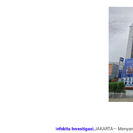
I
nfokita Investigasi
,JAKARTA— Menyambut