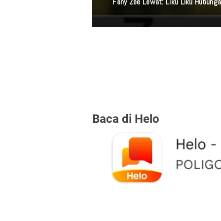
Fany Zee Lewat: Liku Liku Hubunga
Baca di Helo