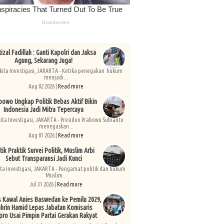
izal Fadillah : Ganti Kapolri dan Jaksa
Agung, Sekarang Juga!
kita Investigasi, JAKARTA - Ketika penegakan hukum
menjadi...
Aug 02 2026 |
Read more
bowo Ungkap Politik Bebas Aktif Bikin
Indonesia Jadi Mitra Tepercaya
kita Investigasi, JAKARTA - Presiden Prabowo Subianto
menegaskan...
Aug 01 2026 |
Read more
tik Praktik Survei Politik, Muslim Arbi
Sebut Transparansi Jadi Kunci
ita Investigasi, JAKARTA - Pengamat politik dan hukum
Muslim...
Jul 31 2026 |
Read more
s Kawal Anies Baswedan ke Pemilu 2029,
hrin Hamid Lepas Jabatan Komisaris
pro Usai Pimpin Partai Gerakan Rakyat