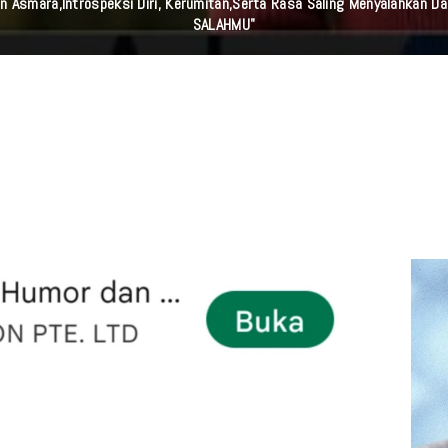
n Asmara,Introspeksi Diri, Kerumitan,serta Rasa Saling Menyalahkan D
SALAHMU"