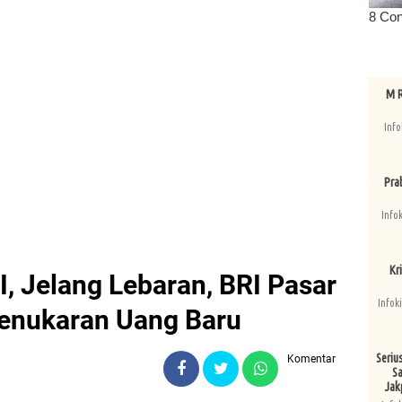
M R
Info
Pra
Info
Kri
, Jelang Lebaran, BRI Pasar
Infok
enukaran Uang Baru
Seriu
Komentar
Sa
Jak